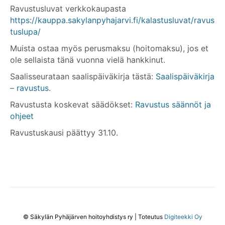
Ravustusluvat verkkokaupasta
https://kauppa.sakylanpyhajarvi.fi/kalastusluvat/ravus
tuslupa/
Muista ostaa myös perusmaksu (hoitomaksu), jos et
ole sellaista tänä vuonna vielä hankkinut.
Saalisseurataan saalispäiväkirja tästä:
Saalispäiväkirja
– ravustus
.
Ravustusta koskevat säädökset:
Ravustus säännöt ja
ohjeet
Ravustuskausi päättyy 31.10.
© Säkylän Pyhäjärven hoitoyhdistys ry | Toteutus
Digiteekki Oy